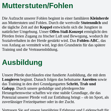
Mutterstuten/Fohlen
Die Aufzucht unserer Fohlen beginnt in einer familiären
Kleinherde
aus Mutterstuten und Fohlen. Durch die wertvolle
Stutenmilch
und
die tägliche Zeit auf der
Koppel
entwickeln sich die Jungtiere in
natürlicher Umgebung. Unser
Offen-Stall-Konzept
ermöglicht den
Pferden freien Zugang zu frischer Luft und Bewegung, wodurch ihr
Sozialverhalten in der Herde gestärkt wird. Das
Fohlen-ABC
, das
von Anfang an vermittelt wird, legt den Grundstein für das spätere
Training und die Vertrauensbildung.
Ausbildung
Unsere Pferde durchlaufen eine fundierte Ausbildung, die mit dem
Longieren
beginnt. Danach folgen das behutsame
Anreiten
sowie
das Training in den drei Grundgangarten
Schritt, Trab und
Galopp
. Durch unsere geduldige und pferdegerechte
Herangehensweise schaffen wir eine stabile Grundlage, die das
Potenzial unserer Pferde voll zur Entfaltung bringt – ob im Sport, als
zuverlässiger Freizeitpartner oder in der Zucht.
Vertrauen Sie auf unsere langjährige Erfahrung und Leidenschaft für